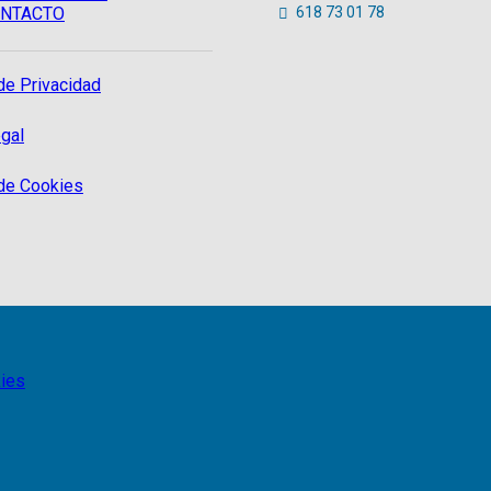
NTACTO
618 73 01 78
 de Privacidad
gal
 de Cookies
kies