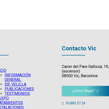
Contacto Vic
Carrer del Pare Gallissà, 19,
ICIO
(ascensor)
INFORMACIÓN
08500 Vic, Barcelona
GENERAL
DR. VELILLA
PUBLICACIONES
¿Cómo llegar?
TESTIMONIOS
UIPO
ATAMIENTOS
93 883 37 24
STALACIONES