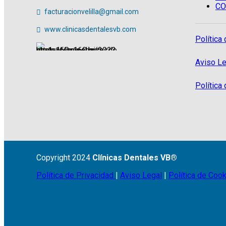
CO
facturacionvelilla@gmail.com
www.clinicasdentalesvb.com
Política
Aviso Le
Política
Copyright 2024
Clínicas Dentales VB®
Política de Privacidad
|
Aviso Legal
|
Política de Coo